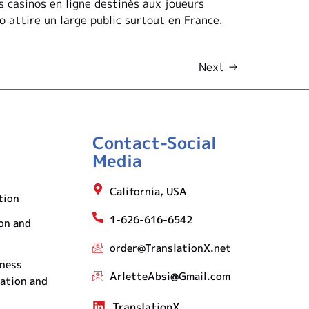
s casinos en ligne destinés aux joueurs
 attire un large public surtout en France.
Next
→
Contact-Social
Media
California, USA
tion
1-626-616-6542
on and
order@TranslationX.net
iness
ArletteAbsi@Gmail.com
ation and
TranslationX