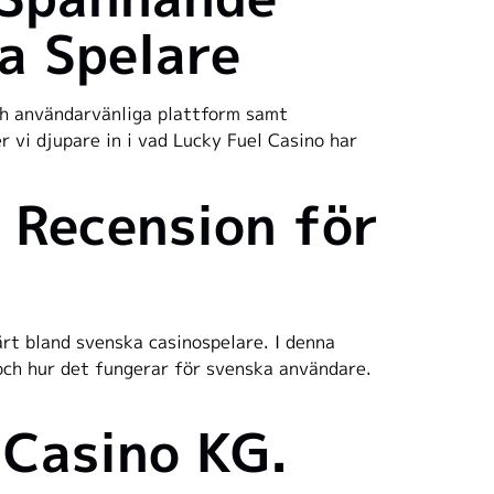
a Spelare
och användarvänliga plattform samt
r vi djupare in i vad Lucky Fuel Casino har
 Recension för
lärt bland svenska casinospelare. I denna
och hur det fungerar för svenska användare.
Casino KG.