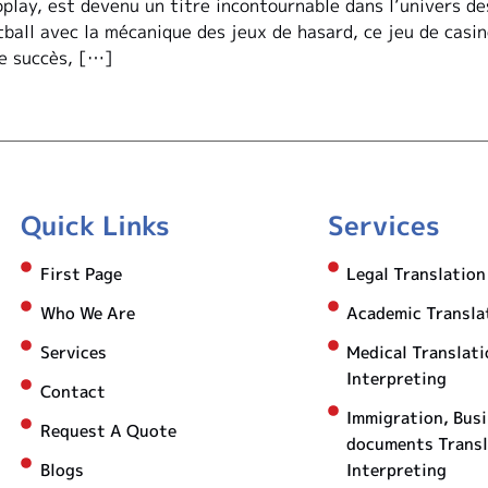
lay, est devenu un titre incontournable dans l’univers de
ball avec la mécanique des jeux de hasard, ce jeu de casino
ce succès, […]
Quick Links
Services
First Page
Legal Translation
Who We Are
Academic Transla
Services
Medical Translati
Interpreting
Contact
Immigration, Bus
Request A Quote
documents Transl
Blogs
Interpreting