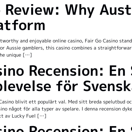
o Review: Why Aust
latform
stworthy and enjoyable online casino, Fair Go Casino stand
 for Aussie gamblers, this casino combines a straightforwar
the unique […]
sino Recension: En
levelse för Svensk
Casino blivit ett populärt val. Med sitt breda spelutbud 
ino något för alla typer av spelare. I denna recension dyke
ikt av Lucky Fuel […]
sino Recension: En