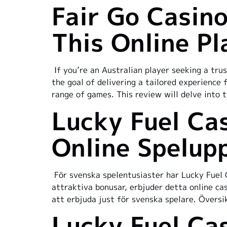
Fair Go Casin
This Online P
If you’re an Australian player seeking a tru
the goal of delivering a tailored experience
range of games. This review will delve into 
Lucky Fuel Ca
Online Spelupp
För svenska spelentusiaster har Lucky Fuel 
attraktiva bonusar, erbjuder detta online cas
att erbjuda just för svenska spelare. Övers
Lucky Fuel Ca