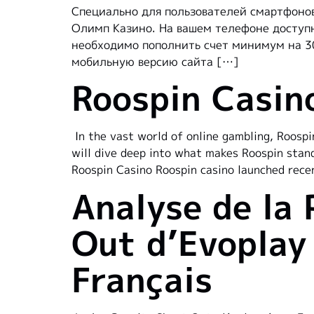
Специально для пользователей смартфоно
Олимп Казино. На вашем телефоне доступны
необходимо пополнить счет минимум на 30
мобильную версию сайта […]
Roospin Casino
In the vast world of online gambling‚ Roospin
will dive deep into what makes Roospin stan
Roospin Casino Roospin casino launched rece
Analyse de la 
Out d’Evoplay 
Français