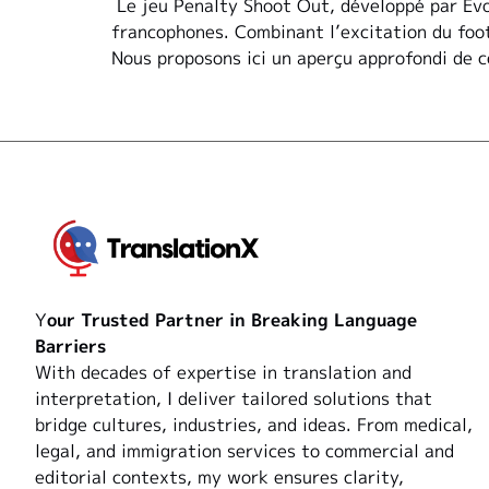
Le jeu Penalty Shoot Out, développé par Evop
francophones. Combinant l’excitation du foot
Nous proposons ici un aperçu approfondi de 
Y
our Trusted Partner in Breaking Language
Barriers
With decades of expertise in translation and
interpretation, I deliver tailored solutions that
bridge cultures, industries, and ideas. From medical,
legal, and immigration services to commercial and
editorial contexts, my work ensures clarity,